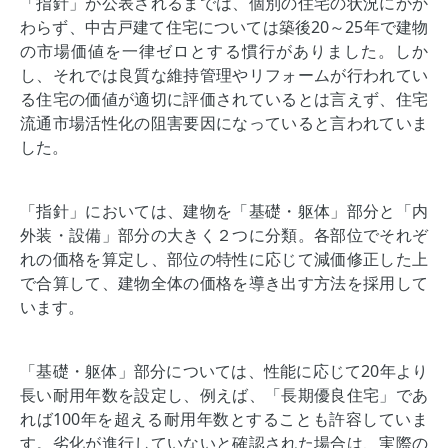
「指針」が公表されるまでは、個別の住宅の状況にかか
わらず、中古戸建て住宅については築後20～25年で建物
の市場価値を一律ゼロとする慣行がありました。しか
し、それでは良質な維持管理やリフォームが行われてい
る住宅の価値が適切に評価されているとは言えず、住宅
流通市場活性化の阻害要因になっていると言われていま
した。
「指針」においては、建物を「基礎・躯体」部分と「内
外装・設備」部分の大きく２つに分類。各部位でそれぞ
れの価格を算定し、部位の特性に応じて減価修正した上
で合算して、建物全体の価格を導き出す方法を採用して
います。
「基礎・躯体」部分については、性能に応じて20年より
長い耐用年数を設定し、例えば、「長期優良住宅」であ
れば100年を超える耐用年数とすることも許容していま
す。劣化が進行していないと確認された場合は、実際の