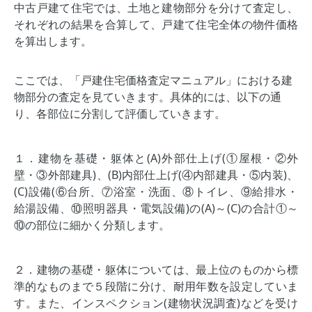
中古戸建て住宅では、土地と建物部分を分けて査定し、
それぞれの結果を合算して、戸建て住宅全体の物件価格
を算出します。
ここでは、「戸建住宅価格査定マニュアル」における建
物部分の査定を見ていきます。具体的には、以下の通
り、各部位に分割して評価していきます。
１．建物を基礎・躯体と(A)外部仕上げ(①屋根・②外
壁・③外部建具)、(B)内部仕上げ(④内部建具・⑤内装)、
(C)設備(⑥台所、⑦浴室・洗面、⑧トイレ、⑨給排水・
給湯設備、⑩照明器具・電気設備)の(A)～(C)の合計①～
⑩の部位に細かく分類します。
２．建物の基礎・躯体については、最上位のものから標
準的なものまで５段階に分け、耐用年数を設定していま
す。また、インスペクション(建物状況調査)などを受け